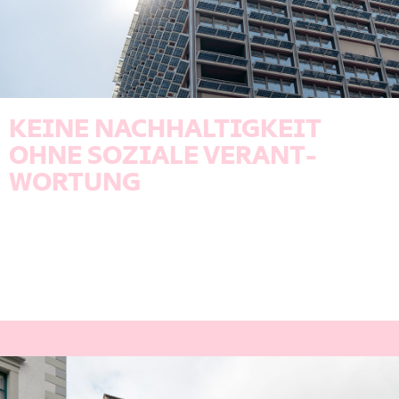
KEINE NACH­HALTIG­KEIT
OHNE SOZIALE VER­ANT­
WORTUNG