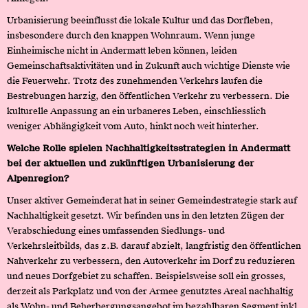
Urbanisierung beeinflusst die lokale Kultur und das Dorfleben,
insbesondere durch den knappen Wohnraum. Wenn junge
Einheimische nicht in Andermatt leben können, leiden
Gemeinschaftsaktivitäten und in Zukunft auch wichtige Dienste wie
die Feuerwehr. Trotz des zunehmenden Verkehrs laufen die
Bestrebungen harzig, den öffentlichen Verkehr zu verbessern. Die
kulturelle Anpassung an ein urbaneres Leben, einschliesslich
weniger Abhängigkeit vom Auto, hinkt noch weit hinterher.
Welche Rolle spielen Nachhaltigkeitsstrategien in Andermatt
bei der aktuellen und zukünftigen Urbanisierung der
Alpenregion?
Unser aktiver Gemeinderat hat in seiner Gemeindestrategie stark auf
Nachhaltigkeit gesetzt. Wir befinden uns in den letzten Zügen der
Verabschiedung eines umfassenden Siedlungs- und
Verkehrsleitbilds, das z.B. darauf abzielt, langfristig den öffentlichen
Nahverkehr zu verbessern, den Autoverkehr im Dorf zu reduzieren
und neues Dorfgebiet zu schaffen. Beispielsweise soll ein grosses,
derzeit als Parkplatz und von der Armee genutztes Areal nachhaltig
als Wohn- und Beherbergungsangebot im bezahlbaren Segment inkl.