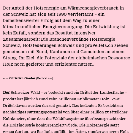
Der Anteil der Holzenergie am Wärmeenergieverbrauch in
der Schweiz hat sich seit 1990 vervierfacht – ein
bemerkenswerter Erfolg auf dem Weg zu einer
klimafreundlichen Energieversorgung. Die Entwicklung ist
kein Zufall, sondern das Resultat intensiver
Zusammenarbeit: Die Branchenverbände Holzenergie
Schweiz, Holzfeuerungen Schweiz und proPellets.ch ziehen
gemeinsam mit Bund, Kantonen und Gemeinden an einem
Strang. Ihr Ziel: die Potenziale der einheimischen Ressource
Holz noch gezielter und effizienter nutzen.
von
Christian Greder
(Redaktion)
Der
Schweizer Wald – er bedeckt rund ein Drittel der Landesfläche –
produziert jährlich rund zehn Millionen Kubikmeter Holz. Zwei
Drittel davon werden derzeit genutzt. Das bedeutet: Es besteht ein
nachhaltiges Nutzungspotenzial von über einer Million zusätzlicher
Kubikmeter, ohne dass die Waldökosysteme überbeansprucht oder
die Holzindustrie konkurrenziert würde. Die Holzenergie setzt
genau dort an, wo Restholz anfällt – bei Ästen, minderwertigem Holz