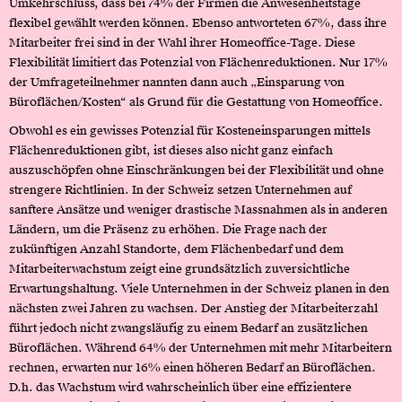
Umkehrschluss, dass bei 74% der Firmen die Anwesenheitstage
flexibel gewählt werden können. Ebenso antworteten 67%, dass ihre
Mitarbeiter frei sind in der Wahl ihrer Homeoffice-Tage. Diese
Flexibilität limitiert das Potenzial von Flächenreduktionen. Nur 17%
der Umfrageteilnehmer nannten dann auch „Einsparung von
Büroflächen/Kosten“ als Grund für die Gestattung von Homeoffice.
Obwohl es ein gewisses Potenzial für Kosteneinsparungen mittels
Flächenreduktionen gibt, ist dieses also nicht ganz einfach
auszuschöpfen ohne Einschränkungen bei der Flexibilität und ohne
strengere Richtlinien. In der Schweiz setzen Unternehmen auf
sanftere Ansätze und weniger drastische Massnahmen als in anderen
Ländern, um die Präsenz zu erhöhen. Die Frage nach der
zukünftigen Anzahl Standorte, dem Flächenbedarf und dem
Mitarbeiterwachstum zeigt eine grundsätzlich zuversichtliche
Erwartungshaltung. Viele Unternehmen in der Schweiz planen in den
nächsten zwei Jahren zu wachsen. Der Anstieg der Mitarbeiterzahl
führt jedoch nicht zwangsläufig zu einem Bedarf an zusätzlichen
Büroflächen. Während 64% der Unternehmen mit mehr Mitarbeitern
rechnen, erwarten nur 16% einen höheren Bedarf an Büroflächen.
D.h. das Wachstum wird wahrscheinlich über eine effizientere