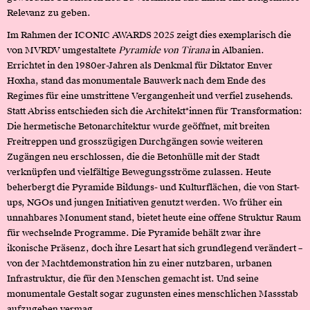
Relevanz zu geben.
Im Rahmen der ICONIC AWARDS 2025 zeigt dies exemplarisch die
von MVRDV umgestaltete
Pyramide von Tirana
in Albanien.
Errichtet in den 1980er-Jahren als Denkmal für Diktator Enver
Hoxha, stand das monumentale Bauwerk nach dem Ende des
Regimes für eine umstrittene Vergangenheit und verfiel zusehends.
Statt Abriss entschieden sich die Architekt*innen für Transformation:
Die hermetische Betonarchitektur wurde geöffnet, mit breiten
Freitreppen und grosszügigen Durchgängen sowie weiteren
Zugängen neu erschlossen, die die Betonhülle mit der Stadt
verknüpfen und vielfältige Bewegungsströme zulassen. Heute
beherbergt die Pyramide Bildungs- und Kulturflächen, die von Start-
ups, NGOs und jungen Initiativen genutzt werden. Wo früher ein
unnahbares Monument stand, bietet heute eine offene Struktur Raum
für wechselnde Programme. Die Pyramide behält zwar ihre
ikonische Präsenz, doch ihre Lesart hat sich grundlegend verändert –
von der Machtdemonstration hin zu einer nutzbaren, urbanen
Infrastruktur, die für den Menschen gemacht ist. Und seine
monumentale Gestalt sogar zugunsten eines menschlichen Massstab
aufzugeben vermag.