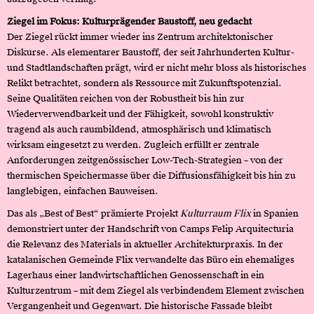
Ziegel im Fokus: Kulturprägender Baustoff, neu gedacht
Der Ziegel rückt immer wieder ins Zentrum architektonischer
Diskurse. Als elementarer Baustoff, der seit Jahrhunderten Kultur-
und Stadtlandschaften prägt, wird er nicht mehr bloss als historisches
Relikt betrachtet, sondern als Ressource mit Zukunftspotenzial.
Seine Qualitäten reichen von der Robustheit bis hin zur
Wiederverwendbarkeit und der Fähigkeit, sowohl konstruktiv
tragend als auch raumbildend, atmosphärisch und klimatisch
wirksam eingesetzt zu werden. Zugleich erfüllt er zentrale
Anforderungen zeitgenössischer Low-Tech-Strategien – von der
thermischen Speichermasse über die Diffusionsfähigkeit bis hin zu
langlebigen, einfachen Bauweisen.
Das als „Best of Best“ prämierte Projekt
Kulturraum Flix
in Spanien
demonstriert unter der Handschrift von Camps Felip Arquitecturia
die Relevanz des Materials in aktueller Architekturpraxis. In der
katalanischen Gemeinde Flix verwandelte das Büro ein ehemaliges
Lagerhaus einer landwirtschaftlichen Genossenschaft in ein
Kulturzentrum – mit dem Ziegel als verbindendem Element zwischen
Vergangenheit und Gegenwart. Die historische Fassade bleibt