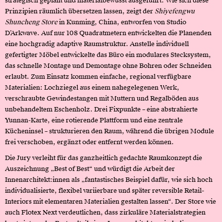
strategisch geplant und materialbewusst ausgeführt. Wie sich diese
Prinzipien räumlich übersetzen lassen, zeigt der
Shiyefengwu
Shuncheng Store
in Kunming, China, entworfen von Studio
D’Arkwave. Auf nur 108 Quadratmetern entwickelten die Planenden
eine hochgradig adaptive Raumstruktur. Anstelle individuell
gefertigter Möbel entwickelte das Büro ein modulares Stecksystem,
das schnelle Montage und Demontage ohne Bohren oder Schneiden
erlaubt. Zum Einsatz kommen einfache, regional verfügbare
Materialien: Lochziegel aus einem nahegelegenen Werk,
verschraubte Gewindestangen mit Muttern und Regalböden aus
unbehandeltem Eschenholz. Drei Fixpunkte – eine abstrahierte
Yunnan-Karte, eine rotierende Plattform und eine zentrale
Kücheninsel – strukturieren den Raum, während die übrigen Module
frei verschoben, ergänzt oder entfernt werden können.
Die Jury verleiht für das ganzheitlich gedachte Raumkonzept die
Auszeichnung „Best of Best“ und würdigt die Arbeit der
Innenarchitekt:innen als „fantastisches Beispiel dafür, wie sich hoch
individualisierte, flexibel variierbare und später reversible Retail-
Interiors mit elementaren Materialien gestalten lassen“. Der Store wie
auch Flotex Next verdeutlichen, dass zirkuläre Materialstrategien