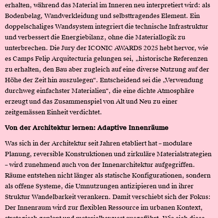
erhalten, während das Material im Inneren neu interpretiert wird: als
Bodenbelag, Wandverkleidung und selbsttragendes Element. Ein
doppelschaliges Wandsystem integriert die technische Infrastruktur
und verbessert die Energiebilanz, ohne die Materiallogik zu
unterbrechen. Die Jury der ICONIC AWARDS 2025 hebt hervor, wie
es Camps Felip Arquitecturia gelungen sei, „historische Referenzen
zu erhalten, den Bau aber zugleich auf eine diverse Nutzung auf der
Höhe der Zeit hin auszulegen“. Entscheidend sei die „Verwendung
durchweg einfachster Materialien“, die eine dichte Atmosphäre
erzeugt und das Zusammenspiel von Alt und Neu zu einer
zeitgemässen Einheit verdichtet.
Von der Architektur lernen: Adaptive Innenräume
Was sich in der Architektur seit Jahren etabliert hat – modulare
Planung, reversible Konstruktionen und zirkuläre Materialstrategien
– wird zunehmend auch von der Innenarchitektur aufgegriffen.
Räume entstehen nicht länger als statische Konfigurationen, sondern
als offene Systeme, die Umnutzungen antizipieren und in ihrer
Struktur Wandelbarkeit verankern. Damit verschiebt sich der Fokus:
Der Innenraum wird zur flexiblen Ressource im urbanen Kontext,