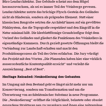
Büro Lendarchitektur. Das Gebäude scheint aus dem Hügel
herauszuwachsen, als sei es immer Teil der Weinberge gewesen.
Lendarchitektur nutzte das brüchige Flysch-Gestein des Geländes
nicht als Hindernis, sondern als prägendes Element. Statt einer
klassischen Baugrube setzten die Architekt*innen auf ein gewölbtes
Pfahlsystem, das die Topografie respektiert und den Eingriff in die
Natur minimal hält. Die kleeblattförmige Grundrissfigur folgt dem
Verlauf des Geländes und gliedert die Funktionen des Weinkellers in
eigenständige Kammern. Durch gezielt gesetzte Öffnungen bleibt die
Verbindung zur Landschaft erhalten und macht den
Produktionsprozess als Teil des Ortes erfahrbar. Die Jury würdigt
das Projekt mit den Worten „Die Planenden haben hier eine wirklich
ausserordentliche Kontextqualität erreicht“ und verleiht die
Auszeichnung „Best of Best“.
Heritage Reloaded: Neukodierung des Gebauten
Im Umgang mit dem Bestand geht es längst nicht mehr nur um
Konservierung, sondern um Transformation und um die
Übersetzung von architektonischer Substanz in neue Programme.
Die „Neukodierung“ eröffnet die Möglichkeit, belastete oder obsolet
gewordene Strukturen neu zu verankern und ihnen eine zeitgemässe