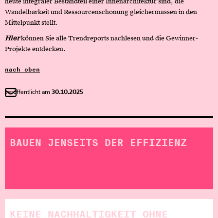
heute integraler Bestandteil einer Innenarchitektur sind, die
Wandelbarkeit und Ressourcenschonung gleichermassen in den
Mittelpunkt stellt.
Hier
können Sie alle Trendreports nachlesen und die Gewinner-
Projekte entdecken.
nach oben
veröffentlicht am
30.10.2025
BAUEN JENSEITS DER EFFIZIENZ
KEINE NACH­HALTIG­KEIT OHNE