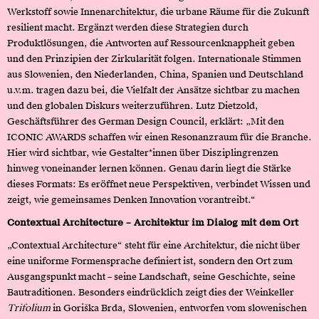
Werkstoff sowie Innenarchitektur, die urbane Räume für die Zukunft
resilient macht. Ergänzt werden diese Strategien durch
Produktlösungen, die Antworten auf Ressourcenknappheit geben
und den Prinzipien der Zirkularität folgen. Internationale Stimmen
aus Slowenien, den Niederlanden, China, Spanien und Deutschland
u.v.m. tragen dazu bei, die Vielfalt der Ansätze sichtbar zu machen
und den globalen Diskurs weiterzuführen. Lutz Dietzold,
Geschäftsführer des German Design Council, erklärt: „Mit den
ICONIC AWARDS schaffen wir einen Resonanzraum für die Branche.
Hier wird sichtbar, wie Gestalter*innen über Disziplingrenzen
hinweg voneinander lernen können. Genau darin liegt die Stärke
dieses Formats: Es eröffnet neue Perspektiven, verbindet Wissen und
zeigt, wie gemeinsames Denken Innovation vorantreibt.“
Contextual Architecture – Architektur im Dialog mit dem Ort
„Contextual Architecture“ steht für eine Architektur, die nicht über
eine uniforme Formensprache definiert ist, sondern den Ort zum
Ausgangspunkt macht – seine Landschaft, seine Geschichte, seine
Bautraditionen. Besonders eindrücklich zeigt dies der Weinkeller
Trifolium
in Goriška Brda, Slowenien, entworfen vom slowenischen