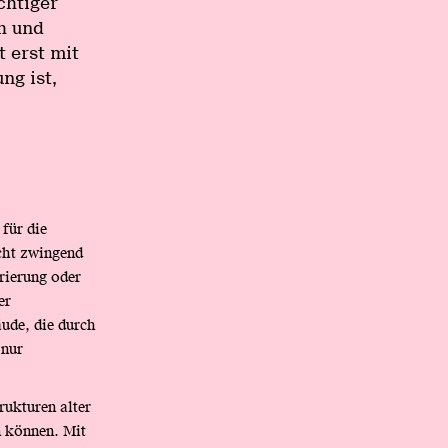
chtiger
ch und
 erst mit
ng ist,
für die
icht zwingend
rierung oder
er
ude, die durch
 nur
rukturen alter
n können. Mit