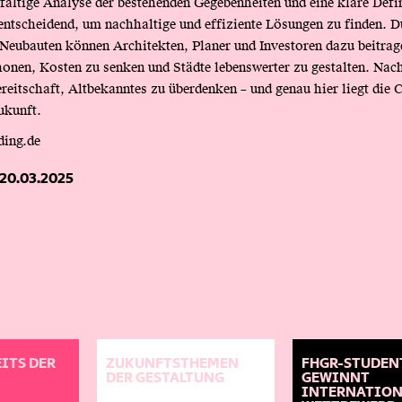
fältige Analyse der bestehenden Gegebenheiten und eine klare Defin
 entscheidend, um nachhaltige und effiziente Lösungen zu finden. D
Neubauten können Architekten, Planer und Investoren dazu beitrag
onen, Kosten zu senken und Städte lebenswerter zu gestalten. Nach
reitschaft, Altbekanntes zu überdenken – und genau hier liegt die 
ukunft.
ding.de
20.03.2025
ITS DER
ZUKUNFTSTHEMEN
FHGR-STUDEN
DER GESTALTUNG
GEWINNT
INTERNATIO