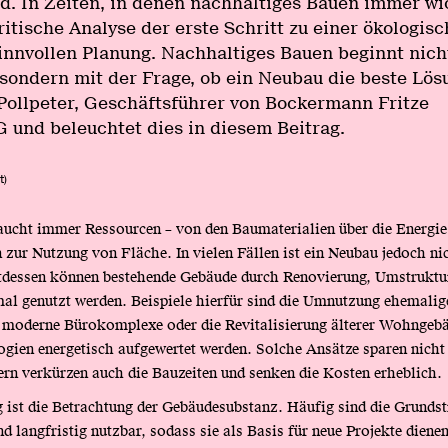
d. In Zeiten, in denen nachhaltiges Bauen immer wi
kritische Analyse der erste Schritt zu einer ökologis
nnvollen Planung. Nachhaltiges Bauen beginnt nicht
sondern mit der Frage, ob ein Neubau die beste Lösu
Pollpeter, Geschäftsführer von Bockermann Fritze
 und beleuchtet dies in diesem Beitrag.
t)
ucht immer Ressourcen – von den Baumaterialien über die Energie 
n zur Nutzung von Fläche. In vielen Fällen ist ein Neubau jedoch n
ttdessen können bestehende Gebäude durch Renovierung, Umstruktu
al genutzt werden. Beispiele hierfür sind die Umnutzung ehemalig
n moderne Bürokomplexe oder die Revitalisierung älterer Wohngebä
ien energetisch aufgewertet werden. Solche Ansätze sparen nicht
rn verkürzen auch die Bauzeiten und senken die Kosten erheblich.
 ist die Betrachtung der Gebäudesubstanz. Häufig sind die Grundst
d langfristig nutzbar, sodass sie als Basis für neue Projekte diene