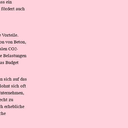
ss ein
n fördert auch
 Vorteile.
ion von Beton,
balen CO2-
se Belastungen
das Budget
n sich auf das
lohnt sich oft
 Unternehmen,
echt zu
ch erhebliche
che