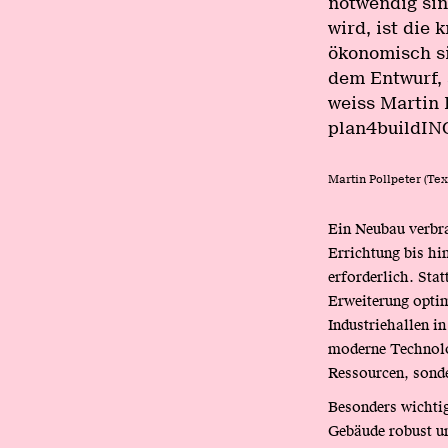
notwendig sin
wird, ist die 
ökonomisch si
dem Entwurf, 
weiss Martin 
plan4buildING
Martin Pollpeter (Tex
Ein Neubau verbra
Errichtung bis hi
erforderlich. Sta
Erweiterung optim
Industriehallen i
moderne Technolog
Ressourcen, sonde
Besonders wichtig
Gebäude robust un