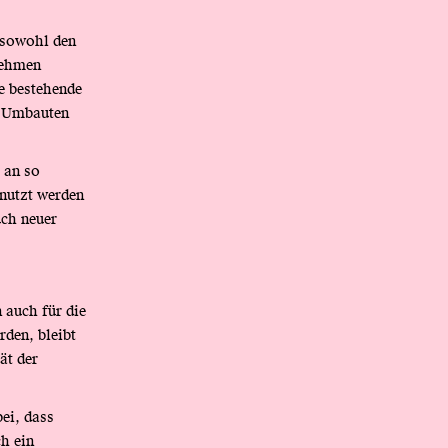
 sowohl den
nehmen
e bestehende
e Umbauten
 an so
enutzt werden
uch neuer
 auch für die
rden, bleibt
ät der
ei, dass
h ein