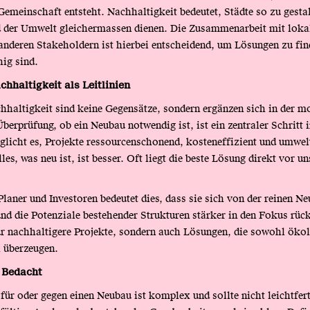
Gemeinschaft entsteht. Nachhaltigkeit bedeutet, Städte so zu gestal
 der Umwelt gleichermassen dienen. Die Zusammenarbeit mit loka
anderen Stakeholdern ist hierbei entscheidend, um Lösungen zu fin
hig sind.
chhaltigkeit als Leitlinien
hhaltigkeit sind keine Gegensätze, sondern ergänzen sich in der m
berprüfung, ob ein Neubau notwendig ist, ist ein zentraler Schritt 
glicht es, Projekte ressourcenschonend, kosteneffizient und umwel
lles, was neu ist, ist besser. Oft liegt die beste Lösung direkt vor u
laner und Investoren bedeutet dies, dass sie sich von der reinen N
und die Potenziale bestehender Strukturen stärker in den Fokus rück
ur nachhaltigere Projekte, sondern auch Lösungen, die sowohl ökol
 überzeugen.
t Bedacht
für oder gegen einen Neubau ist komplex und sollte nicht leichtfert