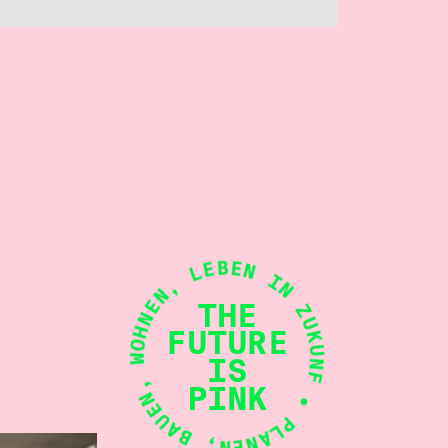
• PLANEN, BAUEN, WOHNEN, LEBEN IN ZUKUNFT
THE
FUTURE
IS
PINK