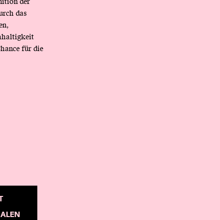
ition der
urch das
en,
haltigkeit
Chance für die
T
NALEN