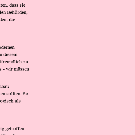
ten, dass sie
len Behörden,
den, die
odernen
in diesem
tfreundlich zu
ns – wir müssen
eubau-
en sollten. So
ogisch als
ig getroffen