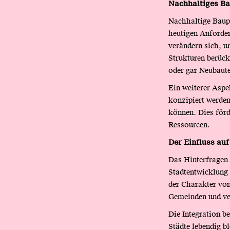
Nachhaltiges Bau
Nachhaltige Baupl
heutigen Anforde
verändern sich, u
Strukturen berück
oder gar Neubaute
Ein weiterer Aspe
konzipiert werden
können. Dies förd
Ressourcen.
Der Einfluss auf
Das Hinterfragen 
Stadtentwicklung 
der Charakter von 
Gemeinden und ver
Die Integration b
Städte lebendig b