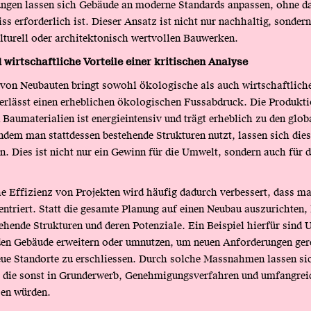
ngen lassen sich Gebäude an moderne Standards anpassen, ohne da
ss erforderlich ist. Dieser Ansatz ist nicht nur nachhaltig, sonder
lturell oder architektonisch wertvollen Bauwerken.
wirtschaftliche Vorteile einer kritischen Analyse
von Neubauten bringt sowohl ökologische als auch wirtschaftliche
erlässt einen erheblichen ökologischen Fussabdruck. Die Produkt
 Baumaterialien ist energieintensiv und trägt erheblich zu den glo
ndem man stattdessen bestehende Strukturen nutzt, lassen sich die
en. Dies ist nicht nur ein Gewinn für die Umwelt, sondern auch für 
he Effizienz von Projekten wird häufig dadurch verbessert, dass ma
ntriert. Statt die gesamte Planung auf einen Neubau auszurichten, 
tehende Strukturen und deren Potenziale. Ein Beispiel hierfür sind
den Gebäude erweitern oder umnutzen, um neuen Anforderungen ger
eue Standorte zu erschliessen. Durch solche Massnahmen lassen si
, die sonst in Grunderwerb, Genehmigungsverfahren und umfangrei
sen würden.