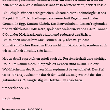
bauen und den Wald klimarelevant zu bewirtschaften“, erklärt Vasek.
Ein Beispiel für den erfolgreichen Einsatz dieser Technologie ist das
Projekt „Pünt“ der Siedlungsgenossenschaft Eigengrund in der
Gemeinde Egg, Kanton Zürich. Das Bauvorhaben, das auf regionales
und zertifiziertes Holz setzt, speichert beeindruckende 1.462 Tonnen
CO₂ in der Holztragkonstruktion und reduziert zusätzlich
Emissionen um weitere 508 Tonnen CO₂. Dies zeigt, dass
klimafreundliches Bauen in Holz nicht nur ökologisch, sondern auch
wirtschaftlich attraktiv sein kann.
Neben den Bauprojekten spielt auch die Forstwirtschaft eine wichtige
Rolle. Im Rahmen des Pilotprojekts werden rund 15.000 Hektar
Waldflächen in der Schweiz klimaoptimiert bewirtschaftet. Das Ziel
ist es, die CO₂-Aufnahme durch den Wald zu steigern und das dort
gebundene CO₂ langfristig im Holzbau zu speichern.
timberfinance.ch
nach oben
veröffentlicht am
18.09.2024