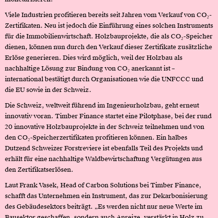
Viele Industrien profitieren bereits seit Jahren vom Verkauf von CO₂-
Zertifikaten. Neu ist jedoch die Einführung eines solchen Instruments
für die Immobilienwirtschaft. Holzbauprojekte, die als CO₂-Speicher
dienen, können nun durch den Verkauf dieser Zertifikate zusätzliche
Erlöse generieren. Dies wird möglich, weil der Holzbau als
nachhaltige Lösung zur Bindung von CO₂ anerkannt ist –
international bestätigt durch Organisationen wie die UNFCCC und
die EU sowie in der Schweiz.
Die Schweiz, weltweit führend im Ingenieurholzbau, geht erneut
innovativ voran. Timber Finance startet eine Pilotphase, bei der rund
20 innovative Holzbauprojekte in der Schweiz teilnehmen und von
den CO₂-Speicherzertifikaten profitieren können. Ein halbes
Dutzend Schweizer Forstreviere ist ebenfalls Teil des Projekts und
erhält für eine nachhaltige Waldbewirtschaftung Vergütungen aus
den Zertifikatserlösen.
Laut Frank Vasek, Head of Carbon Solutions bei Timber Finance,
schafft das Unternehmen ein Instrument, das zur Dekarbonisierung
des Gebäudesektors beiträgt. „Es werden nicht nur neue Werte im
Bausektor geschaffen, sondern auch Anreize, verstärkt in Holz zu