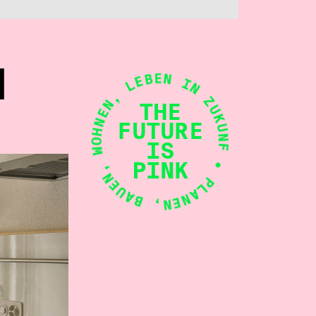
• PLANEN, BAUEN, WOHNEN, LEBEN IN ZUKUNFT
N
THE
FUTURE
IS
PINK