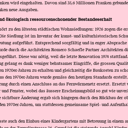
anken wird eingehalten. Davon sind 35,6 Millionen Franken gebund
nken neue Ausgaben.
und ökologisch ressourcenschonender Bestandeserhalt
ört zu den ältesten städtischen Wohnsiedlungen: 1926 zogen die er
 Die Siedlung ist im Inventar der kunst- und kulturhistorischen Sch
ung aufgeführt. Entsprechend sorgfältig und in enger Absprache 
rde durch die Architekten Romero Schaefle Partner Architekten di
geführt. Diese war nötig, weil die letzte Renovation 1974 stattfand
ng gelang es dank weniger behutsamer Eingriffe, die grossen Qualit
 1920er-Jahren zu erhalten und gleichzeitig die Baukosten zu sch
s den 1970er-Jahren wurde gemäss den heutigen Standards erstellt
ung durch einen Anschluss an das Fernwärmenetz ersetzt. Ersetzt
 und Fenster, wobei das äussere Erscheinungsbild so gut wie unver
ne sichtbare Änderung ergab sich hingegen durch den Rückbau der o
den 1970er-Jahren, um stattdessen gemeinsame Spiel- und Aufentha
ste auch den Einbau eines Kindergartens mit Betreuung in einem 