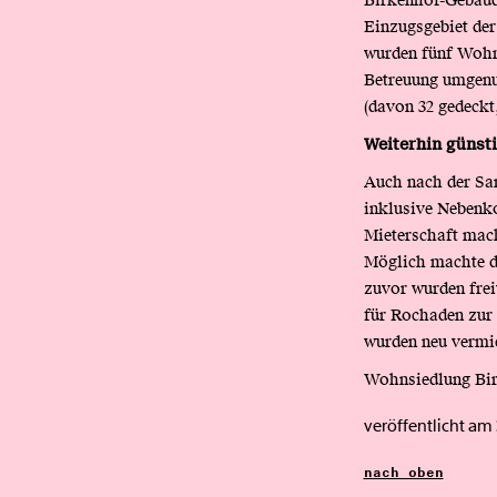
Birkenhof-Gebäude
Einzugsgebiet der
wurden fünf Wohn
Betreuung umgenu
(davon 32 gedeckt
Weiterhin günst
Auch nach der Sa
inklusive Nebenko
Mieterschaft mach
Möglich machte da
zuvor wurden frei
für Rochaden zur
wurden neu vermie
Wohnsiedlung Bi
veröffentlicht am
nach oben