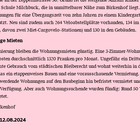
 an der Zeppelinstrasse 36. Grund ist die steigende Anzahl Kinder
 Schule Milchbuck, die in unmittelbarer Nähe zum Birkenhof liegt
ungen für eine Übergangszeit von zehn Jahren zu einem Kindergart
tzt. Neu sind zudem auch 264 Veloabstellplätze vorhanden, 134 i
, davon zwei Miet-Cargovelo-Stationen) und 130 in den Gebäuden.
ige Mieten
nierung bleiben die Wohnungsmieten günstig. Eine 3-Zimmer-Wohn
sten durchschnittlich 1320 Franken pro Monat. Ungefähr ein Dritte
te Gebrauch vom städtischen Bleiberecht und wohnt weiterhin in d
s ein etappenweises Bauen und eine vorausschauende Vermietung. 
werdende Wohnungen auf den Baubeginn hin befristet vermietet un
 Verfügung. Aber auch Wohnungssuchende wurden fündig: Rund 5
tet.
rkenhof
12.08.2024