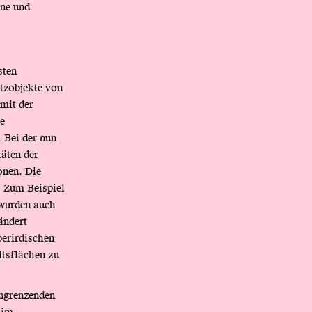
ene und
sten
utzobjekte von
mit der
e
. Bei der nun
äten der
onen. Die
. Zum Beispiel
 wurden auch
ändert
berirdischen
ltsflächen zu
angrenzenden