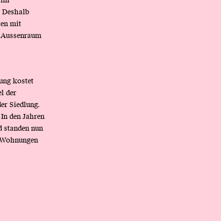
 im
. Deshalb
en mit
m Aussenraum
ung kostet
l der
er Siedlung.
In den Jahren
d standen nun
0 Wohnungen