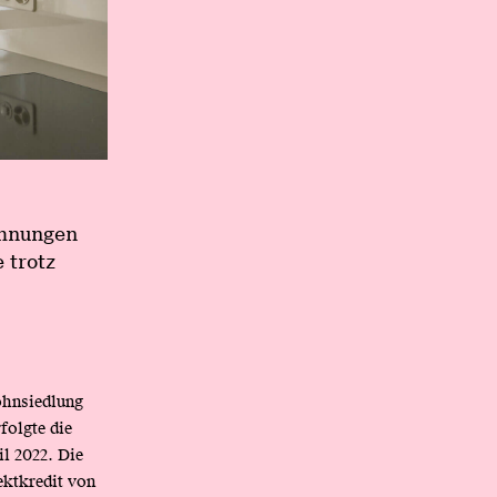
ohnungen
 trotz
ohnsiedlung
folgte die
l 2022. Die
ektkredit von