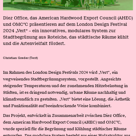
Diez Office, das American Hardwood Export Council (AHEC)
und OMC°C präsentieren auf dem London Design Festival
2024 „Vert“ – ein innovatives, modulares System zur
Stadtbegrünung aus Roteiche, das städtische Räume kühlt
und die Artenvielfalt fördert.
Christian Greder (Text)
Im Rahmen des London Design Festivals 2024 wird „Vert“, ein
wegweisendes Stadtbegrünungssystem, vorgestellt. Angesichts
steigender Temperaturen und der zunehmenden Hitzebelastung in
Städten, ist es dringend notwendig, urbane Räume nachhaltig und
klimafreundlich zu gestalten. „Vert“ bietet eine Lösung, die Ästhetik
und Funktionalität auf beeindruckende Weise kombiniert.
Das Projekt, entwickelt in Zusammenarbeit zwischen Diez Office,
dem American Hardwood Export Council (AHEC) und OMC°C,
wurde speziell für die Begrünung und Kühlung städtischer Räume
entworfen. Das modulare System besteht aus einer Holzstruktur aus