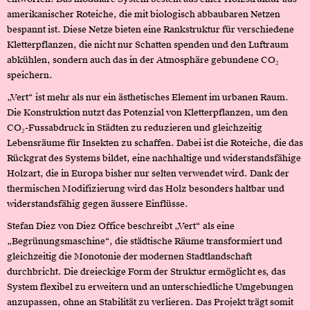
amerikanischer Roteiche, die mit biologisch abbaubaren Netzen
bespannt ist. Diese Netze bieten eine Rankstruktur für verschiedene
Kletterpflanzen, die nicht nur Schatten spenden und den Luftraum
abkühlen, sondern auch das in der Atmosphäre gebundene CO₂
speichern.
„Vert“ ist mehr als nur ein ästhetisches Element im urbanen Raum.
Die Konstruktion nutzt das Potenzial von Kletterpflanzen, um den
CO₂-Fussabdruck in Städten zu reduzieren und gleichzeitig
Lebensräume für Insekten zu schaffen. Dabei ist die Roteiche, die das
Rückgrat des Systems bildet, eine nachhaltige und widerstandsfähige
Holzart, die in Europa bisher nur selten verwendet wird. Dank der
thermischen Modifizierung wird das Holz besonders haltbar und
widerstandsfähig gegen äussere Einflüsse.
Stefan Diez von Diez Office beschreibt „Vert“ als eine
„Begrünungsmaschine“, die städtische Räume transformiert und
gleichzeitig die Monotonie der modernen Stadtlandschaft
durchbricht. Die dreieckige Form der Struktur ermöglicht es, das
System flexibel zu erweitern und an unterschiedliche Umgebungen
anzupassen, ohne an Stabilität zu verlieren. Das Projekt trägt somit