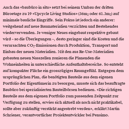
Auch das «baubüro in situ» setzt bei seinem Umbau der dritten
Büroetage zu 19 «Upcycle Living Studios» (36m
oder 61.3m
) auf
2
2
minimale bauliche Eingriffe. Sein Fokus ist jedoch ein anderer:
weitgehend auf neue Baumaterialien verzichten und Bestehendes
wiederverwenden. Je weniger Neues eingebaut respektive gebaut
wird – so die Überlegungen –, desto geringer sind die Kosten und die
verursachten CO
-Emissionen durch Produktion, Transport und
2
Einbau der neuen Materialien. Mit den aus Re-Use-Materialien
gebauten neuen Nasszellen zonieren die Planenden die
Wohneinheiten in unterschiedliche Aufenthaltsbereiche. So entsteht
auf kompakter Fläche ein grosszügiges Raumgefühl. Entgegen dem
ursprünglichen Plan, die benötigten Bauteile aus dem eigenen
Portfolio der Eigentümerin zu besorgen, musste sich das beauftragte
Baubüro bei spezialisierten Bauteilbörsen bedienen. «Die richtigen
Bauteile aus dem eigenen Portfolio zum passenden Zeitpunkt zur
Verfügung zu stellen, erwies sich aktuell als noch nicht praktikabel,
sollte aber zukünftig verstärkt angestrebt werden», erklärt Martin
Schriener, verantwortlicher Projektentwickler bei Pensimo.