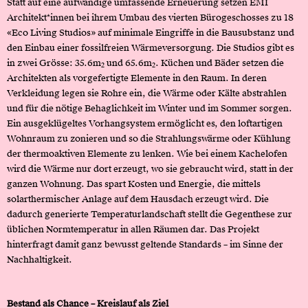
Statt auf eine aufwändige umfassende Erneuerung setzen EMI
Architekt*innen bei ihrem Umbau des vierten Bürogeschosses zu 18
«Eco Living Studios»
auf minimale Eingriffe in die Bausubstanz und
den Einbau einer fossilfreien Wärmeversorgung. Die Studios gibt es
in zwei Grösse: 35.6m
und 65.6m
. Küchen und Bäder setzen die
2
2
Architekten als vorgefertigte Elemente in den Raum. In deren
Verkleidung legen sie Rohre ein, die Wärme oder Kälte abstrahlen
und für die nötige Behaglichkeit im Winter und im Sommer sorgen.
Ein ausgeklügeltes Vorhangsystem ermöglicht es, den loftartigen
Wohnraum zu zonieren und so die Strahlungswärme oder Kühlung
der thermoaktiven Elemente zu lenken. Wie bei einem Kachelofen
wird die Wärme nur dort erzeugt, wo sie gebraucht wird, statt in der
ganzen Wohnung. Das spart Kosten und Energie, die mittels
solarthermischer Anlage auf dem Hausdach erzeugt wird. Die
dadurch generierte Temperaturlandschaft stellt die Gegenthese zur
üblichen Normtemperatur in allen Räumen dar. Das Projekt
hinterfragt damit ganz bewusst geltende Standards – im Sinne der
Nachhaltigkeit.
Bestand als Chance – Kreislauf als Ziel