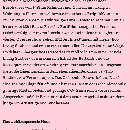
derzeit die beiden oberen Stockwerke eines leerstehenden
Bürohauses von 1981 im Rahmen einer Zwischennutzung zu
Wohnungen für ein umweltbewusstes, urbanes Zielpublikum um.
«Wir nutzen die Zeit, bis wir das gesamte Gebäude umbauen, um zu
lernen», erklärt Bruno Fritschi, Portfoliomanager bei Pensimo.
Dabei verfolgt die Eigentümerin zwei verschiedene Strategien: Im
vierten Obergeschoss gehen EMI Architekt*innen mit ihren «Eco
Living Studios» und einem experimentellen Heizsystem neue Wege.
Im dritten Obergeschoss strebt das «baubüro in situ» mit «Upcycle
Living Studios» den maximalen Erhalt des Bestands und die
konsequente Wiederverwendung von Baumaterialien an. Insgesamt
bietet die Eigentümerin in dem ehemaligen Bürohaus 37 «Tiny
Studios» zur Vermietung an. Das Ziel beider Bauvorhaben: Durch
eine geringe Eingriffstiefe und cleveren Einsatz der Gebäudetechnik
günstige Mieten bieten und geringe CO
-Emissionen verursachen.
2
Ansprechen möchte Pensimo mit dem neuen Angebot insbesondere
junge Erwerbstätige und Studierende.
Das wohltemperierte Haus