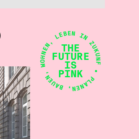
• PLANEN, BAUEN, WOHNEN, LEBEN IN ZUKUNFT
D
THE
FUTURE
IS
PINK