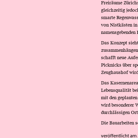
Freiräume Zürichs
gleichzeitig jedo
smarte Regenwasse
von Nistkästen in
namensgebenden B
Das Konzept sieht
zusammenhängende
schafft neue Aufe
Picknicks über sp
Zeughaushof wird 
Das Kasernenareal
Lebensqualität be
mit den geplanten
wird besonderer W
durchlässigen Ort
Die Bauarbeiten s
veröffentlicht am