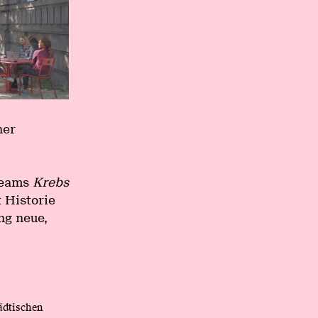
ner
Teams
Krebs
 Historie
ng neue,
ädtischen