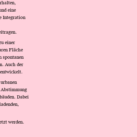
rhalten,
und eine
 Integration
itragen.
zu einer
aren Fläche
on spontanen
en. Auch der
entwickelt.
 urbanen
er Abstimmung
ebäuden. Dabei
ladenden,
etzt werden.