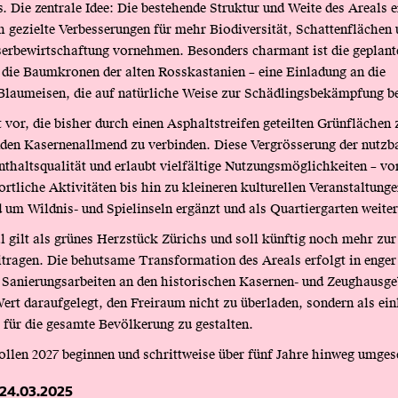
. Die zentrale Idee: Die bestehende Struktur und Weite des Areals e
ch gezielte Verbesserungen für mehr Biodiversität, Schattenflächen 
rbewirtschaftung vornehmen. Besonders charmant ist die geplante
 die Baumkronen der alten Rosskastanien – eine Einladung an die
laumeisen, die auf natürliche Weise zur Schädlingsbekämpfung be
 vor, die bisher durch einen Asphaltstreifen geteilten Grünflächen 
n Kasernenallmend zu verbinden. Diese Vergrösserung der nutzb
nthaltsqualität und erlaubt vielfältige Nutzungsmöglichkeiten – v
ortliche Aktivitäten bis hin zu kleineren kulturellen Veranstaltung
um Wildnis- und Spielinseln ergänzt und als Quartiergarten weiter
 gilt als grünes Herzstück Zürichs und soll künftig noch mehr zur
itragen. Die behutsame Transformation des Areals erfolgt in eng
 Sanierungsarbeiten an den historischen Kasernen- und Zeughausg
ert daraufgelegt, den Freiraum nicht zu überladen, sondern als ein
 für die gesamte Bevölkerung zu gestalten.
ollen 2027 beginnen und schrittweise über fünf Jahre hinweg umges
24.03.2025