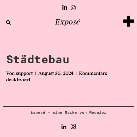
+
Exposé
Städtebau
Von
support
|
August 30, 2024
|
Kommentare
deaktiviert
f
ü
r
S
t
ä
Exposé – eine Marke von Modulør
d
t
e