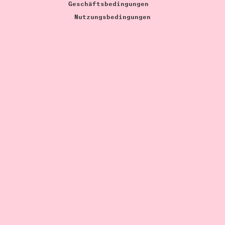
b
Geschäftsbedingungen
a
Nutzungsbedingungen
u