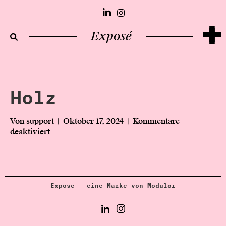
+
Exposé
Holz
Von
support
|
Oktober 17, 2024
|
Kommentare
deaktiviert
f
ü
r
H
o
l
Exposé – eine Marke von Modulør
z