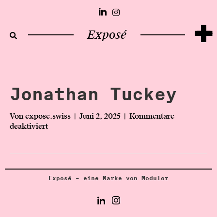
+
Exposé
Jonathan Tuckey
Von
expose.swiss
|
Juni 2, 2025
|
Kommentare
deaktiviert
f
ü
r
J
o
n
Exposé – eine Marke von Modulør
a
t
h