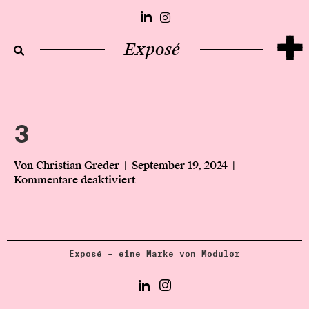
+
Exposé
3
Von
Christian Greder
|
September 19, 2024
|
Kommentare deaktiviert
f
ü
r
3
Exposé – eine Marke von Modulør