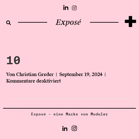
+
Exposé
10
Von
Christian Greder
|
September 19, 2024
|
Kommentare deaktiviert
f
ü
r
1
0
Exposé – eine Marke von Modulør